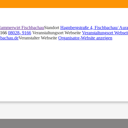
ammerwirt Fischbachau
Standort
Hagnbergstraße 4, Fischbachau/ Aur
9166
08028- 9166
Veranstaltungsort Webseite
Veranstaltungsort Websei
hbachau.de
Veranstalter Webseite
Organisator-Website anzeigen