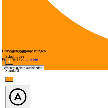
Barrierefreiheitsanpassungen
Inhaltsmodule
Schriftgröße
Präsentiert von
OneTap
Werkzeugleiste ausblenden
Standard