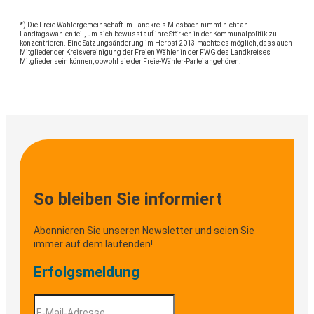
*) Die Freie Wählergemeinschaft im Landkreis Miesbach nimmt nicht an
Landtagswahlen teil, um sich bewusst auf ihre Stärken in der Kommunalpolitik zu
konzentrieren. Eine Satzungsänderung im Herbst 2013 machte es möglich, dass auch
Mitglieder der Kreisvereinigung der Freien Wähler in der FWG des Landkreises
Mitglieder sein können, obwohl sie der Freie-Wähler-Partei angehören.
So bleiben Sie informiert
Abonnieren Sie unseren Newsletter und seien Sie
immer auf dem laufenden!
Erfolgsmeldung