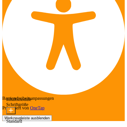
Barrierefreiheitsanpassungen
Inhaltsmodule
Schriftgröße
Präsentiert von
OneTap
Werkzeugleiste ausblenden
Standard