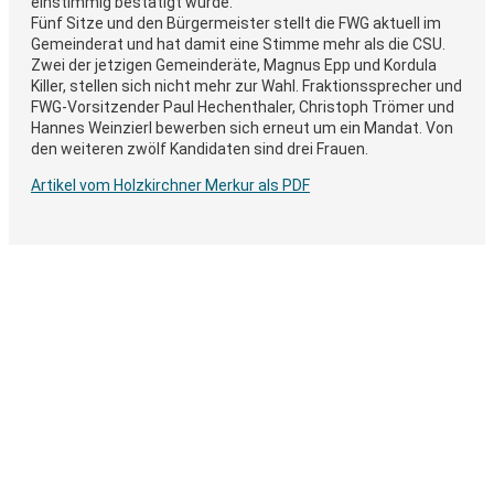
einstimmig bestätigt wurde.
Fünf Sitze und den Bürgermeister stellt die FWG aktuell im
Gemeinderat und hat damit eine Stimme mehr als die CSU.
Zwei der jetzigen Gemeinderäte, Magnus Epp und Kordula
Killer, stellen sich nicht mehr zur Wahl. Fraktionssprecher und
FWG-Vorsitzender Paul Hechenthaler, Christoph Trömer und
Hannes Weinzierl bewerben sich erneut um ein Mandat. Von
den weiteren zwölf Kandidaten sind drei Frauen.
Artikel vom Holzkirchner Merkur als PDF
Bürgernah die Zukunft
gestalten.
Frei denken.
Frei wählen.