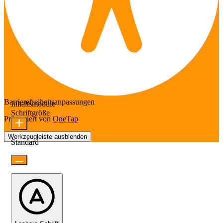
Barrierefreiheitsanpassungen
Inhaltsmodule
Schriftgröße
Präsentiert von
OneTap
Werkzeugleiste ausblenden
Standard