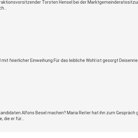
 Fraktionsvorsitzender Torsten Hensel bei der Marktgemeinderatssitz
h...
it feierlicher Einweihung.Für das leibliche Wohl ist gesorgt Deisenri
andidaten Alfons Besel machen? Maria Reiter hat ihn zum Gespräch g
die er für...