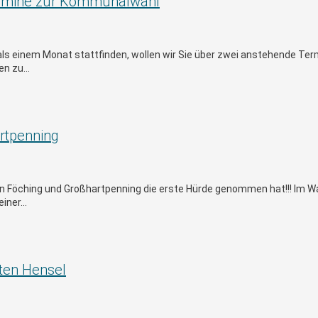
ermine zur Kommunalwahl
 einem Monat stattfinden, wollen wir Sie über zwei anstehende Termi
n zu...
rtpenning
g in Föching und Großhartpenning die erste Hürde genommen hat!!! Im
ner...
ten Hensel