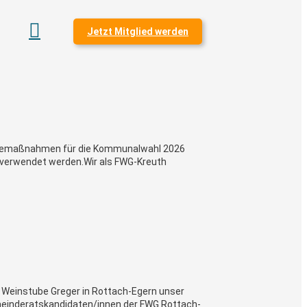

Jetzt Mitglied werden
werbemaßnahmen für die Kommunalwahl 2026
r verwendet werden.Wir als FWG-Kreuth
r Weinstube Greger in Rottach-Egern unser
einderatskandidaten/innen der FWG Rottach-